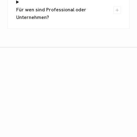
Für wen sind Professional oder
Unternehmen?
LOSLEGEN
Heute loslegen.
Raven kostenlos testen oder direkt
herunterladen. Keine Kreditkarte nötig.