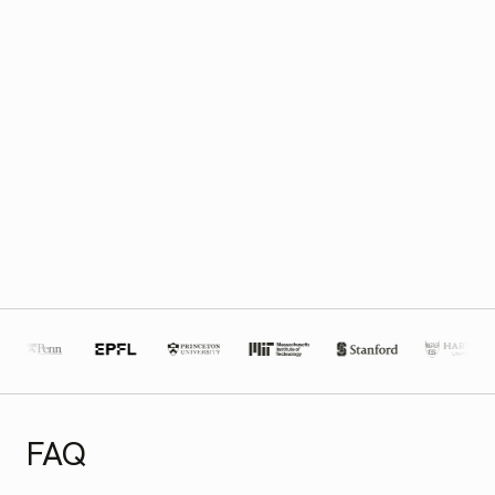
Rechnung/Bestellung als Zahlungsweg
Zentralisiertes User Management
Feingranulare Admin- und Modell-Steuerung
Priorisierter Support und Account-Management
Vertrieb kontaktieren
FAQ